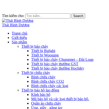
Tìm kiếm cho:
Search
Thái Bình Dương
Trang chủ
Giới thiệu
Sản phẩm
Thiết bị báo cháy
Thiết bị Buljabi
Thiết bị Woosung
Thiết bị báo cháy Chungmei – Đài Loan
Thiết bị báo cháy thường GST
Thiết bị báo cháy thường Hochiky
Thiết bị chữa cháy
Bình chữa cháy
Bình chữa cháy CO2
Bình chữa cháy các loại
Thiết bị bảo hộ lao động
Kính bảo hộ
Mũ bảo hộ và các loại thiết bị bảo hộ.
Quần áo chữa cháy
Ủng, giầy , găng tay