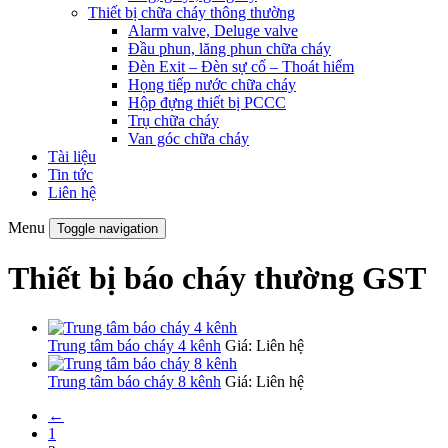
Thiết bị chữa cháy thông thường
Alarm valve, Deluge valve
Đầu phun, lăng phun chữa cháy
Đèn Exit – Đèn sự cố – Thoát hiểm
Họng tiếp nước chữa cháy
Hộp đựng thiết bị PCCC
Trụ chữa cháy
Van góc chữa cháy
Tài liệu
Tin tức
Liên hệ
Menu
Toggle navigation
Thiết bị báo cháy thường GST
Trung tâm báo cháy 4 kênh
Giá: Liên hệ
Trung tâm báo cháy 8 kênh
Giá: Liên hệ
←
1