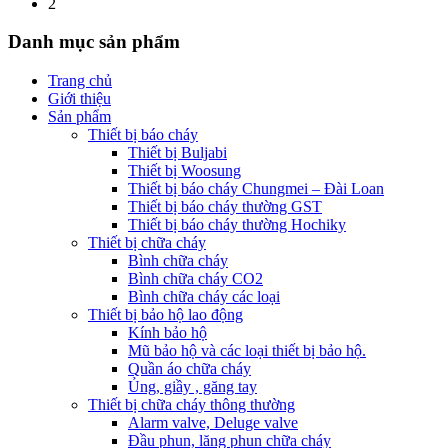
2
Danh mục sản phẩm
Trang chủ
Giới thiệu
Sản phẩm
Thiết bị báo cháy
Thiết bị Buljabi
Thiết bị Woosung
Thiết bị báo cháy Chungmei – Đài Loan
Thiết bị báo cháy thường GST
Thiết bị báo cháy thường Hochiky
Thiết bị chữa cháy
Bình chữa cháy
Bình chữa cháy CO2
Bình chữa cháy các loại
Thiết bị bảo hộ lao động
Kính bảo hộ
Mũ bảo hộ và các loại thiết bị bảo hộ.
Quần áo chữa cháy
Ủng, giầy , găng tay
Thiết bị chữa cháy thông thường
Alarm valve, Deluge valve
Đầu phun, lăng phun chữa cháy