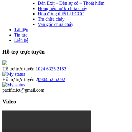
Đèn Exit – Đèn sự cố – Thoát hiểm
Họng tiếp nước chữa cháy
Hộp đựng thiết bị PCCC
Trụ chữa cháy
Van góc chữa cháy
Tài liệu
Tin tức
Liên hệ
Hỗ trợ trực tuyến
Hỗ trợ trực tuyến 1
024 6325 2153
Hỗ trợ trực tuyến 2
0904 52 52 92
pacific.ict@gmail.com
Video