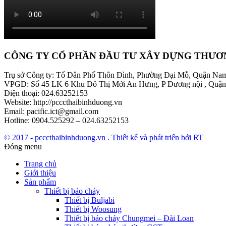
CÔNG TY CỔ PHẦN ĐẦU TƯ XÂY DỰNG THƯƠ
Trụ sở Công ty: Tổ Dân Phố Thôn Đình, Phường Đại Mỗ, Quận Na
VPGD: Số 45 LK 6 Khu Đô Thị Mới An Hưng, P Dương nội , Quận
Điện thoại: 024.63252153
Website: http://pcccthaibinhduong.vn
Email: pacific.ict@gmail.com
Hotline: 0904.525292 – 024.63252153
© 2017 - pcccthaibinhduong.vn . Thiết kế và phát triển bởi RT
Đóng menu
Trang chủ
Giới thiệu
Sản phẩm
Thiết bị báo cháy
Thiết bị Buljabi
Thiết bị Woosung
Thiết bị báo cháy Chungmei – Đài Loan