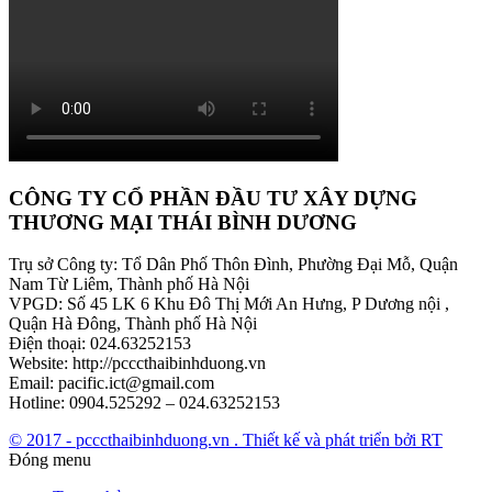
CÔNG TY CỔ PHẦN ĐẦU TƯ XÂY DỰNG
THƯƠNG MẠI THÁI BÌNH DƯƠNG
Trụ sở Công ty: Tổ Dân Phố Thôn Đình, Phường Đại Mỗ, Quận
Nam Từ Liêm, Thành phố Hà Nội
VPGD: Số 45 LK 6 Khu Đô Thị Mới An Hưng, P Dương nội ,
Quận Hà Đông, Thành phố Hà Nội
Điện thoại: 024.63252153
Website: http://pcccthaibinhduong.vn
Email: pacific.ict@gmail.com
Hotline: 0904.525292 – 024.63252153
© 2017 - pcccthaibinhduong.vn . Thiết kế và phát triển bởi RT
Đóng menu