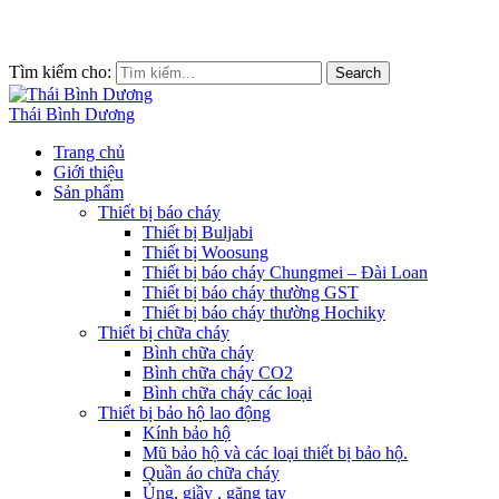
Tìm kiếm cho:
Search
Thái Bình Dương
Trang chủ
Giới thiệu
Sản phẩm
Thiết bị báo cháy
Thiết bị Buljabi
Thiết bị Woosung
Thiết bị báo cháy Chungmei – Đài Loan
Thiết bị báo cháy thường GST
Thiết bị báo cháy thường Hochiky
Thiết bị chữa cháy
Bình chữa cháy
Bình chữa cháy CO2
Bình chữa cháy các loại
Thiết bị bảo hộ lao động
Kính bảo hộ
Mũ bảo hộ và các loại thiết bị bảo hộ.
Quần áo chữa cháy
Ủng, giầy , găng tay