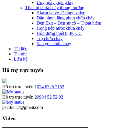
Ủng, giầy , găng tay
Thiết bị chữa cháy thông thường
Alarm valve, Deluge valve
Đầu phun, lăng phun chữa cháy
Đèn Exit – Đèn sự cố – Thoát hiểm
Họng tiếp nước chữa cháy
Hộp đựng thiết bị PCCC
Trụ chữa cháy
Van góc chữa cháy
Tài liệu
Tin tức
Liên hệ
Hỗ trợ trực tuyến
Hỗ trợ trực tuyến 1
024 6325 2153
Hỗ trợ trực tuyến 2
0904 52 52 92
pacific.ict@gmail.com
Video