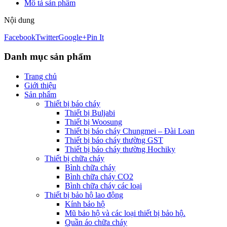
Mô tả sản phẩm
Nội dung
Facebook
Twitter
Google+
Pin It
Danh mục sản phẩm
Trang chủ
Giới thiệu
Sản phẩm
Thiết bị báo cháy
Thiết bị Buljabi
Thiết bị Woosung
Thiết bị báo cháy Chungmei – Đài Loan
Thiết bị báo cháy thường GST
Thiết bị báo cháy thường Hochiky
Thiết bị chữa cháy
Bình chữa cháy
Bình chữa cháy CO2
Bình chữa cháy các loại
Thiết bị bảo hộ lao động
Kính bảo hộ
Mũ bảo hộ và các loại thiết bị bảo hộ.
Quần áo chữa cháy