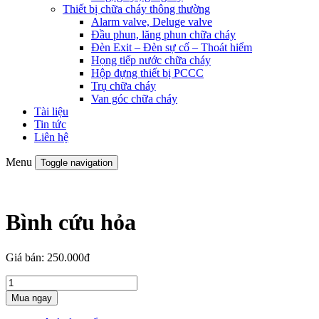
Thiết bị chữa cháy thông thường
Alarm valve, Deluge valve
Đầu phun, lăng phun chữa cháy
Đèn Exit – Đèn sự cố – Thoát hiểm
Họng tiếp nước chữa cháy
Hộp đựng thiết bị PCCC
Trụ chữa cháy
Van góc chữa cháy
Tài liệu
Tin tức
Liên hệ
Menu
Toggle navigation
Bình cứu hỏa
Giá bán:
250.000đ
Mua ngay