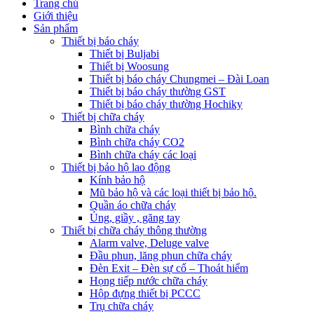
Trang chủ
Giới thiệu
Sản phẩm
Thiết bị báo cháy
Thiết bị Buljabi
Thiết bị Woosung
Thiết bị báo cháy Chungmei – Đài Loan
Thiết bị báo cháy thường GST
Thiết bị báo cháy thường Hochiky
Thiết bị chữa cháy
Bình chữa cháy
Bình chữa cháy CO2
Bình chữa cháy các loại
Thiết bị bảo hộ lao động
Kính bảo hộ
Mũ bảo hộ và các loại thiết bị bảo hộ.
Quần áo chữa cháy
Ủng, giầy , găng tay
Thiết bị chữa cháy thông thường
Alarm valve, Deluge valve
Đầu phun, lăng phun chữa cháy
Đèn Exit – Đèn sự cố – Thoát hiểm
Họng tiếp nước chữa cháy
Hộp đựng thiết bị PCCC
Trụ chữa cháy