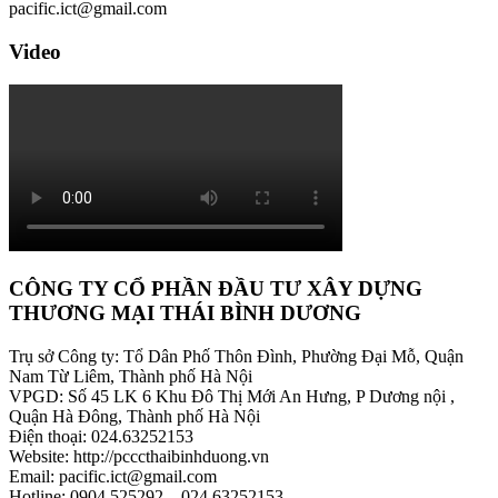
pacific.ict@gmail.com
Video
CÔNG TY CỔ PHẦN ĐẦU TƯ XÂY DỰNG
THƯƠNG MẠI THÁI BÌNH DƯƠNG
Trụ sở Công ty: Tổ Dân Phố Thôn Đình, Phường Đại Mỗ, Quận
Nam Từ Liêm, Thành phố Hà Nội
VPGD: Số 45 LK 6 Khu Đô Thị Mới An Hưng, P Dương nội ,
Quận Hà Đông, Thành phố Hà Nội
Điện thoại: 024.63252153
Website: http://pcccthaibinhduong.vn
Email: pacific.ict@gmail.com
Hotline: 0904.525292 – 024.63252153