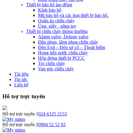
Thiết bị bảo hộ lao động
Kính bảo hộ
Mũ bảo hộ và các loại thiết bị bảo hộ.
Quần áo chữa cháy
Ủng, giầy , găng tay
Thiết bị chữa cháy thông thường
Alarm valve, Deluge valve
Đầu phun, lăng phun chữa cháy
Đèn Exit – Đèn sự cố – Thoát hiểm
Họng tiếp nước chữa cháy
Hộp đựng thiết bị PCCC
Trụ chữa cháy
Van góc chữa cháy
Tài liệu
Tin tức
Liên hệ
Hỗ trợ trực tuyến
Hỗ trợ trực tuyến 1
024 6325 2153
Hỗ trợ trực tuyến 2
0904 52 52 92