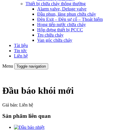
Thiết bị chữa cháy thông thường
Alarm valve, Deluge valve
Đầu phun, lăng phun chữa cháy
Đèn Exit – Đèn sự cố – Thoát hiểm
Họng tiếp nước chữa cháy
Hộp đựng thiết bị PCCC
Trụ chữa cháy
Van góc chữa cháy
Tài liệu
Tin tức
Liên hệ
Menu
Toggle navigation
Đầu báo khói mới
Giá bán:
Liên hệ
Sản phẩm liên quan