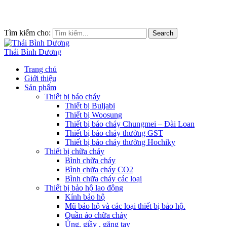
Tìm kiếm cho:
Search
Thái Bình Dương
Trang chủ
Giới thiệu
Sản phẩm
Thiết bị báo cháy
Thiết bị Buljabi
Thiết bị Woosung
Thiết bị báo cháy Chungmei – Đài Loan
Thiết bị báo cháy thường GST
Thiết bị báo cháy thường Hochiky
Thiết bị chữa cháy
Bình chữa cháy
Bình chữa cháy CO2
Bình chữa cháy các loại
Thiết bị bảo hộ lao động
Kính bảo hộ
Mũ bảo hộ và các loại thiết bị bảo hộ.
Quần áo chữa cháy
Ủng, giầy , găng tay