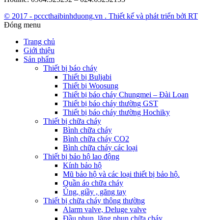
© 2017 - pcccthaibinhduong.vn . Thiết kế và phát triển bởi RT
Đóng menu
Trang chủ
Giới thiệu
Sản phẩm
Thiết bị báo cháy
Thiết bị Buljabi
Thiết bị Woosung
Thiết bị báo cháy Chungmei – Đài Loan
Thiết bị báo cháy thường GST
Thiết bị báo cháy thường Hochiky
Thiết bị chữa cháy
Bình chữa cháy
Bình chữa cháy CO2
Bình chữa cháy các loại
Thiết bị bảo hộ lao động
Kính bảo hộ
Mũ bảo hộ và các loại thiết bị bảo hộ.
Quần áo chữa cháy
Ủng, giầy , găng tay
Thiết bị chữa cháy thông thường
Alarm valve, Deluge valve
Đầu phun, lăng phun chữa cháy