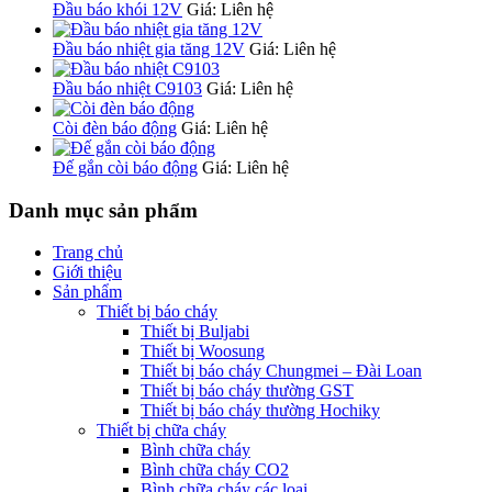
Đầu báo khói 12V
Giá: Liên hệ
Đầu báo nhiệt gia tăng 12V
Giá: Liên hệ
Đầu báo nhiệt C9103
Giá: Liên hệ
Còi đèn báo động
Giá: Liên hệ
Đế gắn còi báo động
Giá: Liên hệ
Danh mục sản phẩm
Trang chủ
Giới thiệu
Sản phẩm
Thiết bị báo cháy
Thiết bị Buljabi
Thiết bị Woosung
Thiết bị báo cháy Chungmei – Đài Loan
Thiết bị báo cháy thường GST
Thiết bị báo cháy thường Hochiky
Thiết bị chữa cháy
Bình chữa cháy
Bình chữa cháy CO2
Bình chữa cháy các loại