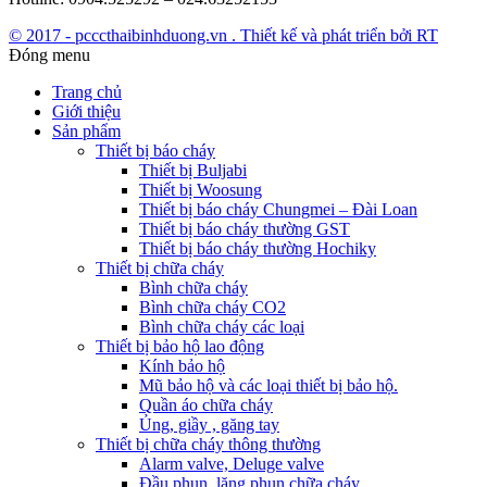
© 2017 - pcccthaibinhduong.vn . Thiết kế và phát triển bởi RT
Đóng menu
Trang chủ
Giới thiệu
Sản phẩm
Thiết bị báo cháy
Thiết bị Buljabi
Thiết bị Woosung
Thiết bị báo cháy Chungmei – Đài Loan
Thiết bị báo cháy thường GST
Thiết bị báo cháy thường Hochiky
Thiết bị chữa cháy
Bình chữa cháy
Bình chữa cháy CO2
Bình chữa cháy các loại
Thiết bị bảo hộ lao động
Kính bảo hộ
Mũ bảo hộ và các loại thiết bị bảo hộ.
Quần áo chữa cháy
Ủng, giầy , găng tay
Thiết bị chữa cháy thông thường
Alarm valve, Deluge valve
Đầu phun, lăng phun chữa cháy