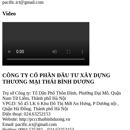
pacific.ict@gmail.com
Video
CÔNG TY CỔ PHẦN ĐẦU TƯ XÂY DỰNG
THƯƠNG MẠI THÁI BÌNH DƯƠNG
Trụ sở Công ty: Tổ Dân Phố Thôn Đình, Phường Đại Mỗ, Quận
Nam Từ Liêm, Thành phố Hà Nội
VPGD: Số 45 LK 6 Khu Đô Thị Mới An Hưng, P Dương nội ,
Quận Hà Đông, Thành phố Hà Nội
Điện thoại: 024.63252153
Website: http://pcccthaibinhduong.vn
Email: pacific.ict@gmail.com
Hotline: 0904.525292 – 024.63252153