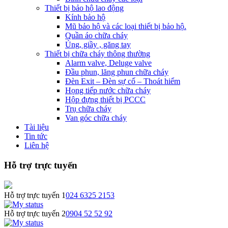
Thiết bị bảo hộ lao động
Kính bảo hộ
Mũ bảo hộ và các loại thiết bị bảo hộ.
Quần áo chữa cháy
Ủng, giầy , găng tay
Thiết bị chữa cháy thông thường
Alarm valve, Deluge valve
Đầu phun, lăng phun chữa cháy
Đèn Exit – Đèn sự cố – Thoát hiểm
Họng tiếp nước chữa cháy
Hộp đựng thiết bị PCCC
Trụ chữa cháy
Van góc chữa cháy
Tài liệu
Tin tức
Liên hệ
Hỗ trợ trực tuyến
Hỗ trợ trực tuyến 1
024 6325 2153
Hỗ trợ trực tuyến 2
0904 52 52 92