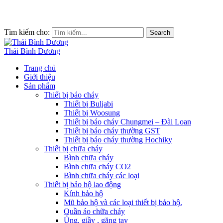
Tìm kiếm cho:
Search
Thái Bình Dương
Trang chủ
Giới thiệu
Sản phẩm
Thiết bị báo cháy
Thiết bị Buljabi
Thiết bị Woosung
Thiết bị báo cháy Chungmei – Đài Loan
Thiết bị báo cháy thường GST
Thiết bị báo cháy thường Hochiky
Thiết bị chữa cháy
Bình chữa cháy
Bình chữa cháy CO2
Bình chữa cháy các loại
Thiết bị bảo hộ lao động
Kính bảo hộ
Mũ bảo hộ và các loại thiết bị bảo hộ.
Quần áo chữa cháy
Ủng, giầy , găng tay