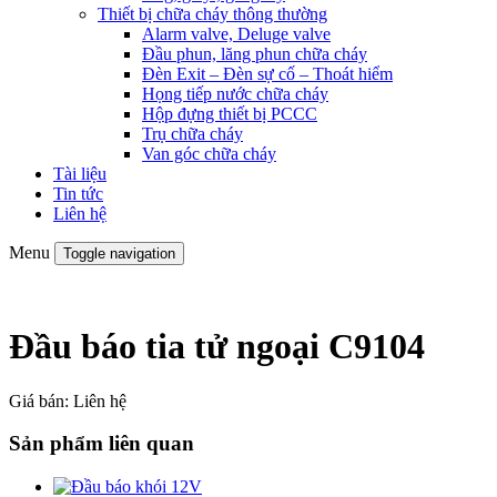
Thiết bị chữa cháy thông thường
Alarm valve, Deluge valve
Đầu phun, lăng phun chữa cháy
Đèn Exit – Đèn sự cố – Thoát hiểm
Họng tiếp nước chữa cháy
Hộp đựng thiết bị PCCC
Trụ chữa cháy
Van góc chữa cháy
Tài liệu
Tin tức
Liên hệ
Menu
Toggle navigation
Đầu báo tia tử ngoại C9104
Giá bán:
Liên hệ
Sản phẩm liên quan