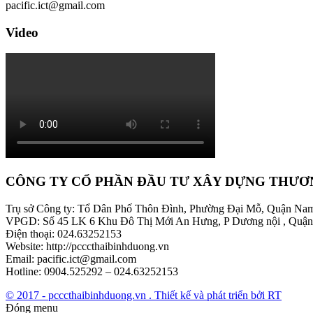
pacific.ict@gmail.com
Video
CÔNG TY CỔ PHẦN ĐẦU TƯ XÂY DỰNG THƯƠ
Trụ sở Công ty: Tổ Dân Phố Thôn Đình, Phường Đại Mỗ, Quận Na
VPGD: Số 45 LK 6 Khu Đô Thị Mới An Hưng, P Dương nội , Quận
Điện thoại: 024.63252153
Website: http://pcccthaibinhduong.vn
Email: pacific.ict@gmail.com
Hotline: 0904.525292 – 024.63252153
© 2017 - pcccthaibinhduong.vn . Thiết kế và phát triển bởi RT
Đóng menu