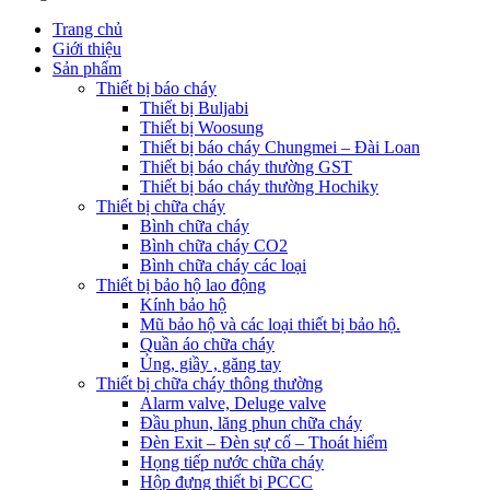
Trang chủ
Giới thiệu
Sản phẩm
Thiết bị báo cháy
Thiết bị Buljabi
Thiết bị Woosung
Thiết bị báo cháy Chungmei – Đài Loan
Thiết bị báo cháy thường GST
Thiết bị báo cháy thường Hochiky
Thiết bị chữa cháy
Bình chữa cháy
Bình chữa cháy CO2
Bình chữa cháy các loại
Thiết bị bảo hộ lao động
Kính bảo hộ
Mũ bảo hộ và các loại thiết bị bảo hộ.
Quần áo chữa cháy
Ủng, giầy , găng tay
Thiết bị chữa cháy thông thường
Alarm valve, Deluge valve
Đầu phun, lăng phun chữa cháy
Đèn Exit – Đèn sự cố – Thoát hiểm
Họng tiếp nước chữa cháy
Hộp đựng thiết bị PCCC