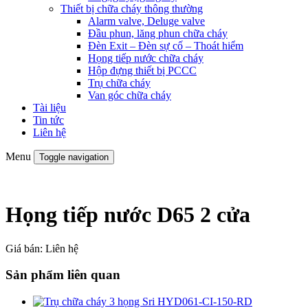
Thiết bị chữa cháy thông thường
Alarm valve, Deluge valve
Đầu phun, lăng phun chữa cháy
Đèn Exit – Đèn sự cố – Thoát hiểm
Họng tiếp nước chữa cháy
Hộp đựng thiết bị PCCC
Trụ chữa cháy
Van góc chữa cháy
Tài liệu
Tin tức
Liên hệ
Menu
Toggle navigation
Họng tiếp nước D65 2 cửa
Giá bán:
Liên hệ
Sản phẩm liên quan