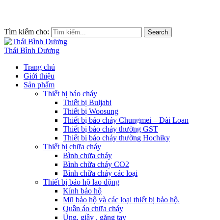
Tìm kiếm cho:
Search
Thái Bình Dương
Trang chủ
Giới thiệu
Sản phẩm
Thiết bị báo cháy
Thiết bị Buljabi
Thiết bị Woosung
Thiết bị báo cháy Chungmei – Đài Loan
Thiết bị báo cháy thường GST
Thiết bị báo cháy thường Hochiky
Thiết bị chữa cháy
Bình chữa cháy
Bình chữa cháy CO2
Bình chữa cháy các loại
Thiết bị bảo hộ lao động
Kính bảo hộ
Mũ bảo hộ và các loại thiết bị bảo hộ.
Quần áo chữa cháy
Ủng, giầy , găng tay