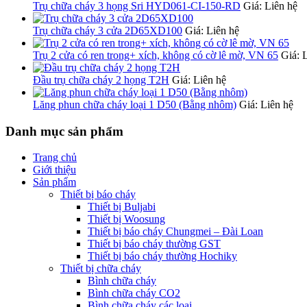
Trụ chữa cháy 3 họng Sri HYD061-CI-150-RD
Giá: Liên hệ
Trụ chữa cháy 3 cửa 2D65XD100
Giá: Liên hệ
Trụ 2 cửa có ren trong+ xích, không có cờ lê mờ, VN 65
Giá: 
Đầu trụ chữa cháy 2 họng T2H
Giá: Liên hệ
Lăng phun chữa cháy loại 1 D50 (Bằng nhôm)
Giá: Liên hệ
Danh mục sản phẩm
Trang chủ
Giới thiệu
Sản phẩm
Thiết bị báo cháy
Thiết bị Buljabi
Thiết bị Woosung
Thiết bị báo cháy Chungmei – Đài Loan
Thiết bị báo cháy thường GST
Thiết bị báo cháy thường Hochiky
Thiết bị chữa cháy
Bình chữa cháy
Bình chữa cháy CO2
Bình chữa cháy các loại