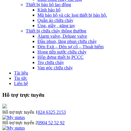
Thiết bị bảo hộ lao động
Kính bảo hộ
Mũ bảo hộ và các loại thiết bị bảo hộ.
Quần áo chữa cháy
Ủng, giầy , găng tay
Thiết bị chữa cháy thông thường
Alarm valve, Deluge valve
Đầu phun, lăng phun chữa cháy
Đèn Exit – Đèn sự cố – Thoát hiểm
Họng tiếp nước chữa cháy
Hộp đựng thiết bị PCCC
Trụ chữa cháy
Van góc chữa cháy
Tài liệu
Tin tức
Liên hệ
Hỗ trợ trực tuyến
Hỗ trợ trực tuyến 1
024 6325 2153
Hỗ trợ trực tuyến 2
0904 52 52 92