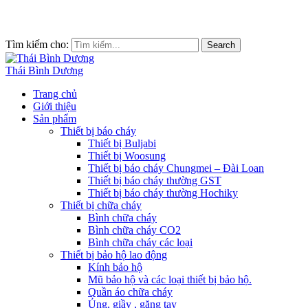
Tìm kiếm cho:
Search
Thái Bình Dương
Trang chủ
Giới thiệu
Sản phẩm
Thiết bị báo cháy
Thiết bị Buljabi
Thiết bị Woosung
Thiết bị báo cháy Chungmei – Đài Loan
Thiết bị báo cháy thường GST
Thiết bị báo cháy thường Hochiky
Thiết bị chữa cháy
Bình chữa cháy
Bình chữa cháy CO2
Bình chữa cháy các loại
Thiết bị bảo hộ lao động
Kính bảo hộ
Mũ bảo hộ và các loại thiết bị bảo hộ.
Quần áo chữa cháy
Ủng, giầy , găng tay