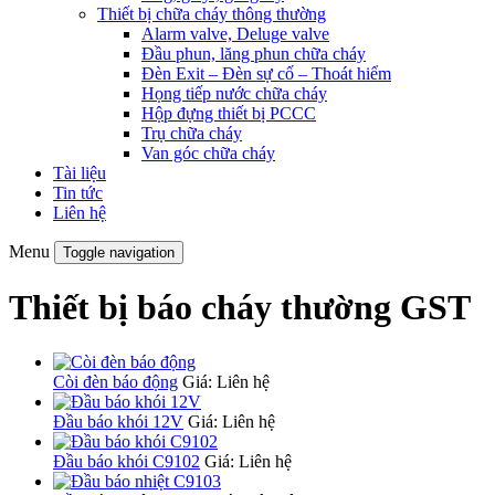
Thiết bị chữa cháy thông thường
Alarm valve, Deluge valve
Đầu phun, lăng phun chữa cháy
Đèn Exit – Đèn sự cố – Thoát hiểm
Họng tiếp nước chữa cháy
Hộp đựng thiết bị PCCC
Trụ chữa cháy
Van góc chữa cháy
Tài liệu
Tin tức
Liên hệ
Menu
Toggle navigation
Thiết bị báo cháy thường GST
Còi đèn báo động
Giá: Liên hệ
Đầu báo khói 12V
Giá: Liên hệ
Đầu báo khói C9102
Giá: Liên hệ