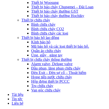
Thiết bị Woosung
Thiết bị báo cháy Chungmei – Đài Loan
Thiết bị báo cháy thường GST
Thiết bị báo cháy thường Hochiky
Thiết bị chữa cháy
Bình chữa cháy
Bình chữa cháy CO2
Bình chữa cháy các loại
Thiết bị bảo hộ lao động
Kính bảo hộ
Mũ bảo hộ và các loại thiết bị bảo hộ.
Quần áo chữa cháy
Ủng, giầy , găng tay
Thiết bị chữa cháy thông thường
Alarm valve, Deluge valve
Đầu phun, lăng phun chữa cháy
Đèn Exit – Đèn sự cố – Thoát hiểm
Họng tiếp nước chữa cháy
Hộp đựng thiết bị PCCC
Trụ chữa cháy
Van góc chữa cháy
Tài liệu
Tin tức
Liên hệ