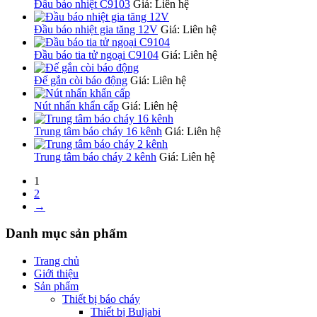
Đầu báo nhiệt C9103
Giá: Liên hệ
Đầu báo nhiệt gia tăng 12V
Giá: Liên hệ
Đầu báo tia tử ngoại C9104
Giá: Liên hệ
Đế gắn còi báo động
Giá: Liên hệ
Nút nhấn khẩn cấp
Giá: Liên hệ
Trung tâm báo cháy 16 kênh
Giá: Liên hệ
Trung tâm báo cháy 2 kênh
Giá: Liên hệ
1
2
→
Danh mục sản phẩm
Trang chủ
Giới thiệu
Sản phẩm
Thiết bị báo cháy
Thiết bị Buljabi