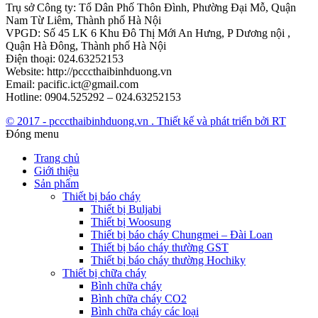
Trụ sở Công ty: Tổ Dân Phố Thôn Đình, Phường Đại Mỗ, Quận
Nam Từ Liêm, Thành phố Hà Nội
VPGD: Số 45 LK 6 Khu Đô Thị Mới An Hưng, P Dương nội ,
Quận Hà Đông, Thành phố Hà Nội
Điện thoại: 024.63252153
Website: http://pcccthaibinhduong.vn
Email: pacific.ict@gmail.com
Hotline: 0904.525292 – 024.63252153
© 2017 - pcccthaibinhduong.vn . Thiết kế và phát triển bởi RT
Đóng menu
Trang chủ
Giới thiệu
Sản phẩm
Thiết bị báo cháy
Thiết bị Buljabi
Thiết bị Woosung
Thiết bị báo cháy Chungmei – Đài Loan
Thiết bị báo cháy thường GST
Thiết bị báo cháy thường Hochiky
Thiết bị chữa cháy
Bình chữa cháy
Bình chữa cháy CO2
Bình chữa cháy các loại