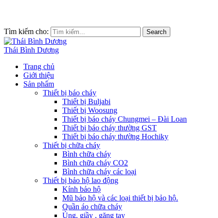
Tìm kiếm cho:
Search
Thái Bình Dương
Trang chủ
Giới thiệu
Sản phẩm
Thiết bị báo cháy
Thiết bị Buljabi
Thiết bị Woosung
Thiết bị báo cháy Chungmei – Đài Loan
Thiết bị báo cháy thường GST
Thiết bị báo cháy thường Hochiky
Thiết bị chữa cháy
Bình chữa cháy
Bình chữa cháy CO2
Bình chữa cháy các loại
Thiết bị bảo hộ lao động
Kính bảo hộ
Mũ bảo hộ và các loại thiết bị bảo hộ.
Quần áo chữa cháy
Ủng, giầy , găng tay