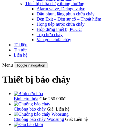
Thiết bị chữa cháy thông thường
Alarm valve, Deluge valve
Đầu phun, lăng phun chữa cháy
Đèn Exit – Đèn sự cố – Thoát hiểm
Họng tiếp nước chữa cháy
Hộp đựng thiết bị PCCC
Trụ chữa cháy
Van góc chữa cháy
Tài liệu
Tin tức
Liên hệ
Menu
Toggle navigation
Thiết bị báo cháy
Bình cứu hỏa
Giá: 250.000đ
Chuông báo cháy
Giá: Liên hệ
Chuông báo cháy Woosung
Giá: Liên hệ