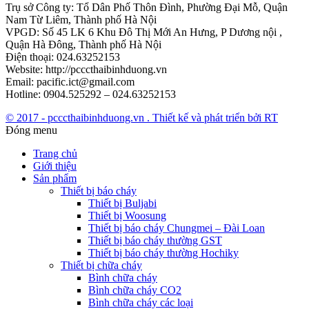
Trụ sở Công ty: Tổ Dân Phố Thôn Đình, Phường Đại Mỗ, Quận
Nam Từ Liêm, Thành phố Hà Nội
VPGD: Số 45 LK 6 Khu Đô Thị Mới An Hưng, P Dương nội ,
Quận Hà Đông, Thành phố Hà Nội
Điện thoại: 024.63252153
Website: http://pcccthaibinhduong.vn
Email: pacific.ict@gmail.com
Hotline: 0904.525292 – 024.63252153
© 2017 - pcccthaibinhduong.vn . Thiết kế và phát triển bởi RT
Đóng menu
Trang chủ
Giới thiệu
Sản phẩm
Thiết bị báo cháy
Thiết bị Buljabi
Thiết bị Woosung
Thiết bị báo cháy Chungmei – Đài Loan
Thiết bị báo cháy thường GST
Thiết bị báo cháy thường Hochiky
Thiết bị chữa cháy
Bình chữa cháy
Bình chữa cháy CO2
Bình chữa cháy các loại