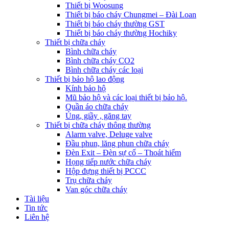
Thiết bị Woosung
Thiết bị báo cháy Chungmei – Đài Loan
Thiết bị báo cháy thường GST
Thiết bị báo cháy thường Hochiky
Thiết bị chữa cháy
Bình chữa cháy
Bình chữa cháy CO2
Bình chữa cháy các loại
Thiết bị bảo hộ lao động
Kính bảo hộ
Mũ bảo hộ và các loại thiết bị bảo hộ.
Quần áo chữa cháy
Ủng, giầy , găng tay
Thiết bị chữa cháy thông thường
Alarm valve, Deluge valve
Đầu phun, lăng phun chữa cháy
Đèn Exit – Đèn sự cố – Thoát hiểm
Họng tiếp nước chữa cháy
Hộp đựng thiết bị PCCC
Trụ chữa cháy
Van góc chữa cháy
Tài liệu
Tin tức
Liên hệ