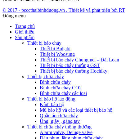
© 2017 - pcccthaibinhduong.vn . Thiết kế và phát triển bởi RT
Đóng menu
Trang chủ
Giới thiệu
Sản phẩm
Thiết bị báo cháy
Thiết bị Buljabi
Thiết bị Woosung
Thiết bị báo cháy Chungmei – Đài Loan
Thiết bị báo cháy thường GST
Thiết bị báo cháy thường Hochiky
Thiết bị chữa cháy
Bình chữa cháy
Bình chữa cháy CO2
Bình chữa cháy các loại
Thiết bị bảo hộ lao động
Kính bảo hộ
Mũ bảo hộ và các loại thiết bị bảo hộ.
Quần áo chữa cháy
Ủng, giầy , găng tay
Thiết bị chữa cháy thông thường
Alarm valve, Deluge valve
Đầu phun, lăng phun chữa cháy