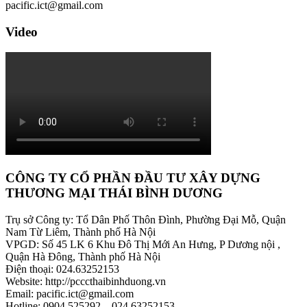
pacific.ict@gmail.com
Video
CÔNG TY CỔ PHẦN ĐẦU TƯ XÂY DỰNG
THƯƠNG MẠI THÁI BÌNH DƯƠNG
Trụ sở Công ty: Tổ Dân Phố Thôn Đình, Phường Đại Mỗ, Quận
Nam Từ Liêm, Thành phố Hà Nội
VPGD: Số 45 LK 6 Khu Đô Thị Mới An Hưng, P Dương nội ,
Quận Hà Đông, Thành phố Hà Nội
Điện thoại: 024.63252153
Website: http://pcccthaibinhduong.vn
Email: pacific.ict@gmail.com
Hotline: 0904.525292 – 024.63252153