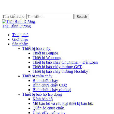
Tìm kiếm cho:
Search
Thái Bình Dương
Trang chủ
Giới thiệu
Sản phẩm
Thiết bị báo cháy
Thiết bị Buljabi
Thiết bị Woosung
Thiết bị báo cháy Chungmei – Đài Loan
Thiết bị báo cháy thường GST
Thiết bị báo cháy thường Hochiky
Thiết bị chữa cháy
Bình chữa cháy
Bình chữa cháy CO2
Bình chữa cháy các loại
Thiết bị bảo hộ lao động
Kính bảo hộ
Mũ bảo hộ và các loại thiết bị bảo hộ.
Quần áo chữa cháy
Ủng, giầy , găng tay