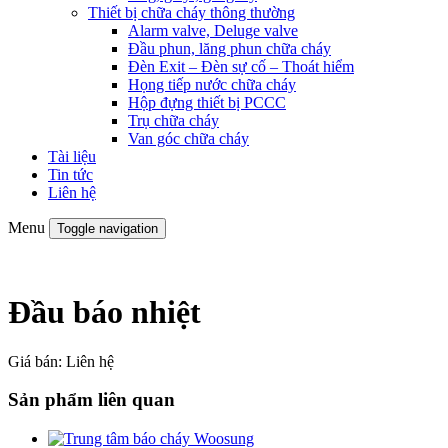
Thiết bị chữa cháy thông thường
Alarm valve, Deluge valve
Đầu phun, lăng phun chữa cháy
Đèn Exit – Đèn sự cố – Thoát hiểm
Họng tiếp nước chữa cháy
Hộp đựng thiết bị PCCC
Trụ chữa cháy
Van góc chữa cháy
Tài liệu
Tin tức
Liên hệ
Menu
Toggle navigation
Đầu báo nhiệt
Giá bán:
Liên hệ
Sản phẩm liên quan