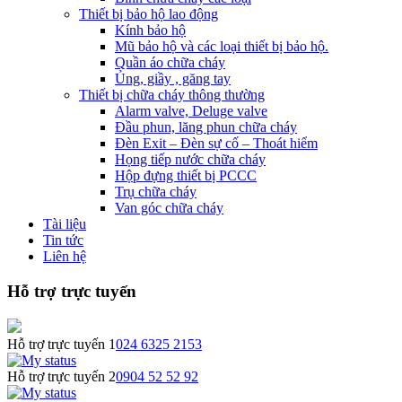
Thiết bị bảo hộ lao động
Kính bảo hộ
Mũ bảo hộ và các loại thiết bị bảo hộ.
Quần áo chữa cháy
Ủng, giầy , găng tay
Thiết bị chữa cháy thông thường
Alarm valve, Deluge valve
Đầu phun, lăng phun chữa cháy
Đèn Exit – Đèn sự cố – Thoát hiểm
Họng tiếp nước chữa cháy
Hộp đựng thiết bị PCCC
Trụ chữa cháy
Van góc chữa cháy
Tài liệu
Tin tức
Liên hệ
Hỗ trợ trực tuyến
Hỗ trợ trực tuyến 1
024 6325 2153
Hỗ trợ trực tuyến 2
0904 52 52 92