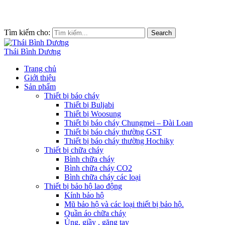
Tìm kiếm cho:
Search
Thái Bình Dương
Trang chủ
Giới thiệu
Sản phẩm
Thiết bị báo cháy
Thiết bị Buljabi
Thiết bị Woosung
Thiết bị báo cháy Chungmei – Đài Loan
Thiết bị báo cháy thường GST
Thiết bị báo cháy thường Hochiky
Thiết bị chữa cháy
Bình chữa cháy
Bình chữa cháy CO2
Bình chữa cháy các loại
Thiết bị bảo hộ lao động
Kính bảo hộ
Mũ bảo hộ và các loại thiết bị bảo hộ.
Quần áo chữa cháy
Ủng, giầy , găng tay