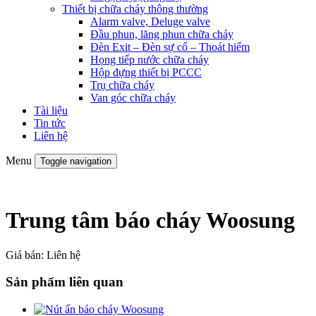
Thiết bị chữa cháy thông thường
Alarm valve, Deluge valve
Đầu phun, lăng phun chữa cháy
Đèn Exit – Đèn sự cố – Thoát hiểm
Họng tiếp nước chữa cháy
Hộp đựng thiết bị PCCC
Trụ chữa cháy
Van góc chữa cháy
Tài liệu
Tin tức
Liên hệ
Menu
Toggle navigation
Trung tâm báo cháy Woosung
Giá bán:
Liên hệ
Sản phẩm liên quan