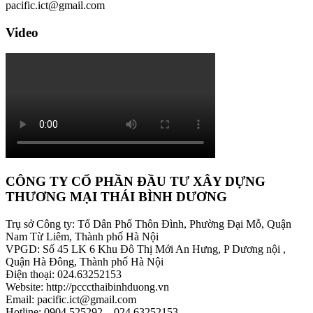
pacific.ict@gmail.com
Video
CÔNG TY CỔ PHẦN ĐẦU TƯ XÂY DỰNG
THƯƠNG MẠI THÁI BÌNH DƯƠNG
Trụ sở Công ty: Tổ Dân Phố Thôn Đình, Phường Đại Mỗ, Quận
Nam Từ Liêm, Thành phố Hà Nội
VPGD: Số 45 LK 6 Khu Đô Thị Mới An Hưng, P Dương nội ,
Quận Hà Đông, Thành phố Hà Nội
Điện thoại: 024.63252153
Website: http://pcccthaibinhduong.vn
Email: pacific.ict@gmail.com
Hotline: 0904.525292 – 024.63252153