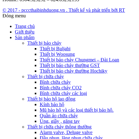
© 2017 - pcccthaibinhduong.vn . Thiết kế và phát triển bởi RT
Đóng menu
Trang chủ
Giới thiệu
Sản phẩm
Thiết bị báo cháy
Thiết bị Buljabi
Thiết bị Woosung
Thiết bị báo cháy Chungmei – Đài Loan
Thiết bị báo cháy thường GST
Thiết bị báo cháy thường Hochiky
Thiết bị chữa cháy
Bình chữa cháy
Bình chữa cháy CO2
Bình chữa cháy các loại
Thiết bị bảo hộ lao động
Kính bảo hộ
Mũ bảo hộ và các loại thiết bị bảo hộ.
Quần áo chữa cháy
Ủng, giầy , găng tay
Thiết bị chữa cháy thông thường
Alarm valve, Deluge valve
Đầu phun, lăng phun chữa cháy