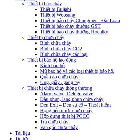
Thiết bị báo cháy
Thiết bị Buljabi
Thiết bị Woosung
Thiết bị báo cháy Chungmei – Đài Loan
Thiết bị báo cháy thường GST
Thiết bị báo cháy thường Hochiky
Thiết bị chữa cháy
Bình chữa cháy
Bình chữa cháy CO2
Bình chữa cháy các loại
Thiết bị bảo hộ lao động
Kính bảo hộ
Mũ bảo hộ và các loại thiết bị bảo hộ.
Quần áo chữa cháy
Ủng, giầy , găng tay
Thiết bị chữa cháy thông thường
Alarm valve, Deluge valve
Đầu phun, lăng phun chữa cháy
Đèn Exit – Đèn sự cố – Thoát hiểm
Họng tiếp nước chữa cháy
Hộp đựng thiết bị PCCC
Trụ chữa cháy
Van góc chữa cháy
Tài liệu
Tin tức