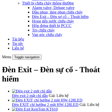
Thiết bị chữa cháy thông thường
Alarm valve, Deluge valve
Đầu phun, lăng phun chữa cháy
Đèn Exit – Đèn sự cố – Thoát hiểm
Họng tiếp nước chữa cháy
Hộp đựng thiết bị PCCC
Trụ chữa cháy
Van góc chữa cháy
Tài liệu
Tin tức
Liên hệ
Menu
Toggle navigation
Đèn Exit – Đèn sự cố - Thoát
hiểm
Đèn exit 2 mặt chỉ dẫn
Giá: Liên hệ
Đèn EXIT chỉ hướng 2 mặt HW-128LED
Giá: Liên hệ