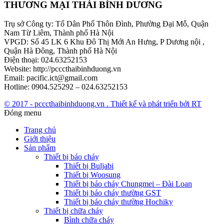
THƯƠNG MẠI THÁI BÌNH DƯƠNG
Trụ sở Công ty: Tổ Dân Phố Thôn Đình, Phường Đại Mỗ, Quận
Nam Từ Liêm, Thành phố Hà Nội
VPGD: Số 45 LK 6 Khu Đô Thị Mới An Hưng, P Dương nội ,
Quận Hà Đông, Thành phố Hà Nội
Điện thoại: 024.63252153
Website: http://pcccthaibinhduong.vn
Email: pacific.ict@gmail.com
Hotline: 0904.525292 – 024.63252153
© 2017 - pcccthaibinhduong.vn . Thiết kế và phát triển bởi RT
Đóng menu
Trang chủ
Giới thiệu
Sản phẩm
Thiết bị báo cháy
Thiết bị Buljabi
Thiết bị Woosung
Thiết bị báo cháy Chungmei – Đài Loan
Thiết bị báo cháy thường GST
Thiết bị báo cháy thường Hochiky
Thiết bị chữa cháy
Bình chữa cháy