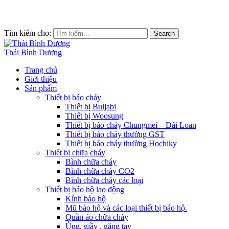
Tìm kiếm cho:
Search
Thái Bình Dương
Trang chủ
Giới thiệu
Sản phẩm
Thiết bị báo cháy
Thiết bị Buljabi
Thiết bị Woosung
Thiết bị báo cháy Chungmei – Đài Loan
Thiết bị báo cháy thường GST
Thiết bị báo cháy thường Hochiky
Thiết bị chữa cháy
Bình chữa cháy
Bình chữa cháy CO2
Bình chữa cháy các loại
Thiết bị bảo hộ lao động
Kính bảo hộ
Mũ bảo hộ và các loại thiết bị bảo hộ.
Quần áo chữa cháy
Ủng, giầy , găng tay