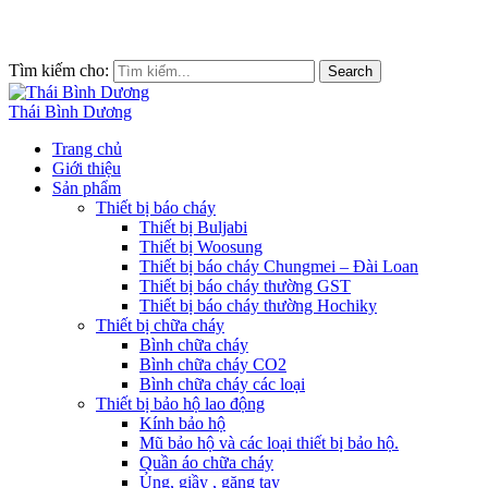
Tìm kiếm cho:
Search
Thái Bình Dương
Trang chủ
Giới thiệu
Sản phẩm
Thiết bị báo cháy
Thiết bị Buljabi
Thiết bị Woosung
Thiết bị báo cháy Chungmei – Đài Loan
Thiết bị báo cháy thường GST
Thiết bị báo cháy thường Hochiky
Thiết bị chữa cháy
Bình chữa cháy
Bình chữa cháy CO2
Bình chữa cháy các loại
Thiết bị bảo hộ lao động
Kính bảo hộ
Mũ bảo hộ và các loại thiết bị bảo hộ.
Quần áo chữa cháy
Ủng, giầy , găng tay