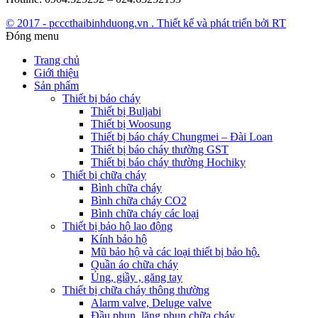
© 2017 - pcccthaibinhduong.vn . Thiết kế và phát triển bởi RT
Đóng menu
Trang chủ
Giới thiệu
Sản phẩm
Thiết bị báo cháy
Thiết bị Buljabi
Thiết bị Woosung
Thiết bị báo cháy Chungmei – Đài Loan
Thiết bị báo cháy thường GST
Thiết bị báo cháy thường Hochiky
Thiết bị chữa cháy
Bình chữa cháy
Bình chữa cháy CO2
Bình chữa cháy các loại
Thiết bị bảo hộ lao động
Kính bảo hộ
Mũ bảo hộ và các loại thiết bị bảo hộ.
Quần áo chữa cháy
Ủng, giầy , găng tay
Thiết bị chữa cháy thông thường
Alarm valve, Deluge valve
Đầu phun, lăng phun chữa cháy