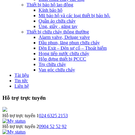
Thiết bị bảo hộ lao động
Kính bảo hộ
Mũ bảo hộ và các loại thiết bị bảo hộ.
Quần áo chữa cháy
Ủng, giầy , găng tay
Thiết bị chữa cháy thông thường
Alarm valve, Deluge valve
Đầu phun, lăng phun chữa cháy
Đèn Exit – Đèn sự cố – Thoát hiểm
Họng tiếp nước chữa cháy
Hộp đựng thiết bị PCCC
Trụ chữa cháy
Van góc chữa cháy
Tài liệu
Tin tức
Liên hệ
Hỗ trợ trực tuyến
Hỗ trợ trực tuyến 1
024 6325 2153
Hỗ trợ trực tuyến 2
0904 52 52 92