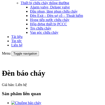
Thiết bị chữa cháy thông thường
Alarm valve, Deluge valve
Đầu phun, lăng phun chữa cháy
Đèn Exit – Đèn sự cố – Thoát hiểm
Họng tiếp nước chữa cháy
Hộp đựng thiết bị PCCC
Trụ chữa cháy
Van góc chữa cháy
Tài liệu
Tin tức
Liên hệ
Menu
Toggle navigation
Đèn báo cháy
Giá bán:
Liên hệ
Sản phẩm liên quan