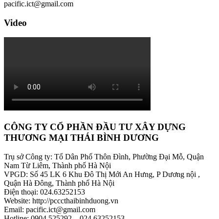
pacific.ict@gmail.com
Video
CÔNG TY CỔ PHẦN ĐẦU TƯ XÂY DỰNG
THƯƠNG MẠI THÁI BÌNH DƯƠNG
Trụ sở Công ty: Tổ Dân Phố Thôn Đình, Phường Đại Mỗ, Quận
Nam Từ Liêm, Thành phố Hà Nội
VPGD: Số 45 LK 6 Khu Đô Thị Mới An Hưng, P Dương nội ,
Quận Hà Đông, Thành phố Hà Nội
Điện thoại: 024.63252153
Website: http://pcccthaibinhduong.vn
Email: pacific.ict@gmail.com
Hotline: 0904.525292 – 024.63252153