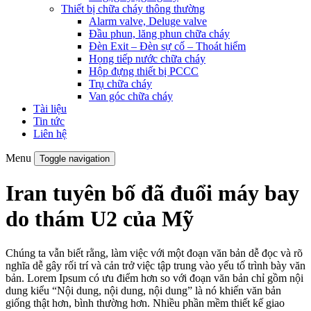
Thiết bị chữa cháy thông thường
Alarm valve, Deluge valve
Đầu phun, lăng phun chữa cháy
Đèn Exit – Đèn sự cố – Thoát hiểm
Họng tiếp nước chữa cháy
Hộp đựng thiết bị PCCC
Trụ chữa cháy
Van góc chữa cháy
Tài liệu
Tin tức
Liên hệ
Menu
Toggle navigation
Iran tuyên bố đã đuổi máy bay
do thám U2 của Mỹ
Chúng ta vẫn biết rằng, làm việc với một đoạn văn bản dễ đọc và rõ
nghĩa dễ gây rối trí và cản trở việc tập trung vào yếu tố trình bày văn
bản. Lorem Ipsum có ưu điểm hơn so với đoạn văn bản chỉ gồm nội
dung kiểu “Nội dung, nội dung, nội dung” là nó khiến văn bản
giống thật hơn, bình thường hơn. Nhiều phần mềm thiết kế giao