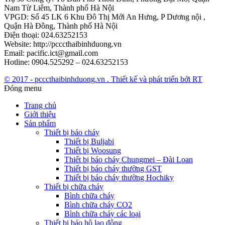
Nam Từ Liêm, Thành phố Hà Nội
VPGD: Số 45 LK 6 Khu Đô Thị Mới An Hưng, P Dương nội ,
Quận Hà Đông, Thành phố Hà Nội
Điện thoại: 024.63252153
Website: http://pcccthaibinhduong.vn
Email: pacific.ict@gmail.com
Hotline: 0904.525292 – 024.63252153
© 2017 - pcccthaibinhduong.vn . Thiết kế và phát triển bởi RT
Đóng menu
Trang chủ
Giới thiệu
Sản phẩm
Thiết bị báo cháy
Thiết bị Buljabi
Thiết bị Woosung
Thiết bị báo cháy Chungmei – Đài Loan
Thiết bị báo cháy thường GST
Thiết bị báo cháy thường Hochiky
Thiết bị chữa cháy
Bình chữa cháy
Bình chữa cháy CO2
Bình chữa cháy các loại
Thiết bị bảo hộ lao động