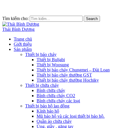
Tìm kiếm cho:
Search
Thái Bình Dương
Trang chủ
Giới thiệu
Sản phẩm
Thiết bị báo cháy
Thiết bị Buljabi
Thiết bị Woosung
Thiết bị báo cháy Chungmei – Đài Loan
Thiết bị báo cháy thường GST
Thiết bị báo cháy thường Hochiky
Thiết bị chữa cháy
Bình chữa cháy
Bình chữa cháy CO2
Bình chữa cháy các loại
Thiết bị bảo hộ lao động
Kính bảo hộ
Mũ bảo hộ và các loại thiết bị bảo hộ.
Quần áo chữa cháy
Ủng, giầy , găng tay