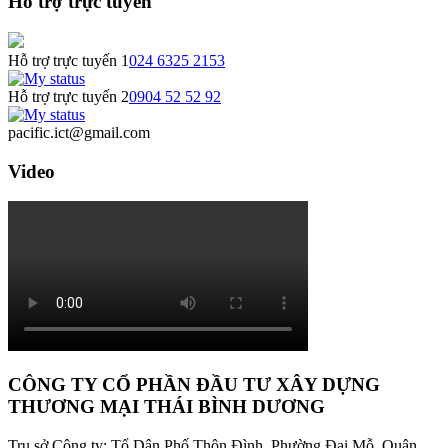
Hỗ trợ trực tuyến
Hỗ trợ trực tuyến 1
024 6325 2153
Hỗ trợ trực tuyến 2
0904 52 52 92
pacific.ict@gmail.com
Video
CÔNG TY CỔ PHẦN ĐẦU TƯ XÂY DỰNG
THƯƠNG MẠI THÁI BÌNH DƯƠNG
Trụ sở Công ty: Tổ Dân Phố Thôn Đình, Phường Đại Mỗ, Quận