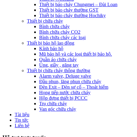
Thiết bị báo cháy Chungmei – Đài Loan
Thiết bị báo cháy thường GST
Thiết bị báo cháy thường Hochiky
Thiết bị chữa cháy
Bình chữa cháy
Bình chữa cháy CO2
Bình chữa cháy các loại
Thiết bị bảo hộ lao động
Kính bảo hộ
Mũ bảo hộ và các loại thiết bị bảo hộ.
Quần áo chữa cháy
Ủng, giầy , găng tay
Thiết bị chữa cháy thông thường
Alarm valve, Deluge valve
Đầu phun, lăng phun chữa cháy
Đèn Exit – Đèn sự cố – Thoát hiểm
Họng tiếp nước chữa cháy
Hộp đựng thiết bị PCCC
Trụ chữa cháy
Van góc chữa cháy
Tài liệu
Tin tức
Liên hệ