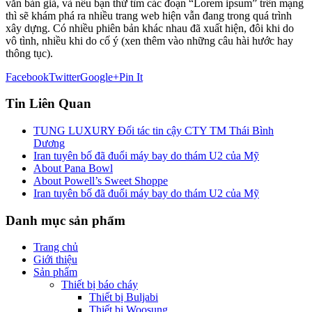
văn bản giả, và nếu bạn thử tìm các đoạn “Lorem ipsum” trên mạng
thì sẽ khám phá ra nhiều trang web hiện vẫn đang trong quá trình
xây dựng. Có nhiều phiên bản khác nhau đã xuất hiện, đôi khi do
vô tình, nhiều khi do cố ý (xen thêm vào những câu hài hước hay
thông tục).
Facebook
Twitter
Google+
Pin It
Tin Liên Quan
TUNG LUXURY Đối tác tin cậy CTY TM Thái Bình
Dương
Iran tuyên bố đã đuổi máy bay do thám U2 của Mỹ
About Pana Bowl
About Powell’s Sweet Shoppe
Iran tuyên bố đã đuổi máy bay do thám U2 của Mỹ
Danh mục sản phẩm
Trang chủ
Giới thiệu
Sản phẩm
Thiết bị báo cháy
Thiết bị Buljabi
Thiết bị Woosung