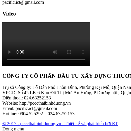
pacific.ict@gmail.com
Video
CÔNG TY CỔ PHẦN ĐẦU TƯ XÂY DỰNG THƯƠ
Trụ sở Công ty: Tổ Dân Phố Thôn Đình, Phường Đại Mỗ, Quận Na
VPGD: Số 45 LK 6 Khu Đô Thị Mới An Hưng, P Dương nội , Quận
Điện thoại: 024.63252153
Website: http://pcccthaibinhduong.vn
Email: pacific.ict@gmail.com
Hotline: 0904.525292 – 024.63252153
© 2017 - pcccthaibinhduong.vn . Thiết kế và phát triển bởi RT
Đóng menu