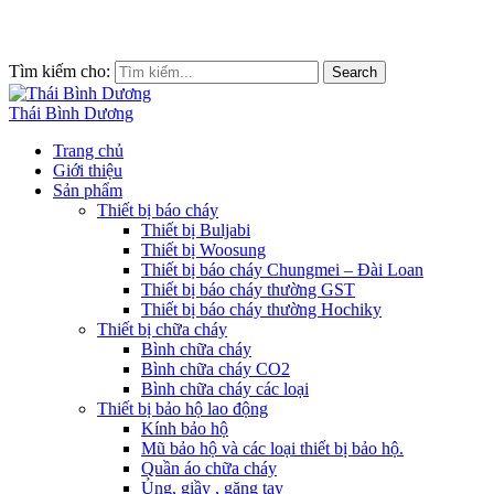
Tìm kiếm cho:
Search
Thái Bình Dương
Trang chủ
Giới thiệu
Sản phẩm
Thiết bị báo cháy
Thiết bị Buljabi
Thiết bị Woosung
Thiết bị báo cháy Chungmei – Đài Loan
Thiết bị báo cháy thường GST
Thiết bị báo cháy thường Hochiky
Thiết bị chữa cháy
Bình chữa cháy
Bình chữa cháy CO2
Bình chữa cháy các loại
Thiết bị bảo hộ lao động
Kính bảo hộ
Mũ bảo hộ và các loại thiết bị bảo hộ.
Quần áo chữa cháy
Ủng, giầy , găng tay