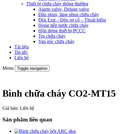
Thiết bị chữa cháy thông thường
Alarm valve, Deluge valve
Đầu phun, lăng phun chữa cháy
Đèn Exit – Đèn sự cố – Thoát hiểm
Họng tiếp nước chữa cháy
Hộp đựng thiết bị PCCC
Trụ chữa cháy
Van góc chữa cháy
Tài liệu
Tin tức
Liên hệ
Menu
Toggle navigation
Bình chữa cháy CO2-MT15
Giá bán:
Liên hệ
Sản phẩm liên quan