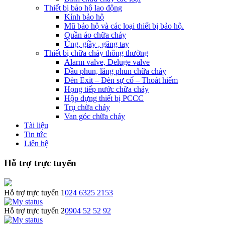
Thiết bị bảo hộ lao động
Kính bảo hộ
Mũ bảo hộ và các loại thiết bị bảo hộ.
Quần áo chữa cháy
Ủng, giầy , găng tay
Thiết bị chữa cháy thông thường
Alarm valve, Deluge valve
Đầu phun, lăng phun chữa cháy
Đèn Exit – Đèn sự cố – Thoát hiểm
Họng tiếp nước chữa cháy
Hộp đựng thiết bị PCCC
Trụ chữa cháy
Van góc chữa cháy
Tài liệu
Tin tức
Liên hệ
Hỗ trợ trực tuyến
Hỗ trợ trực tuyến 1
024 6325 2153
Hỗ trợ trực tuyến 2
0904 52 52 92