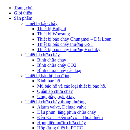
Trang chủ
Giới thiệu
Sản phẩm
Thiết bị báo cháy
Thiết bị Buljabi
Thiết bị Woosung
Thiết bị báo cháy Chungmei – Đài Loan
Thiết bị báo cháy thường GST
Thiết bị báo cháy thường Hochiky
Thiết bị chữa cháy
Bình chữa cháy
Bình chữa cháy CO2
Bình chữa cháy các loại
Thiết bị bảo hộ lao động
Kính bảo hộ
Mũ bảo hộ và các loại thiết bị bảo hộ.
Quần áo chữa cháy
Ủng, giầy , găng tay
Thiết bị chữa cháy thông thường
Alarm valve, Deluge valve
Đầu phun, lăng phun chữa cháy
Đèn Exit – Đèn sự cố – Thoát hiểm
Họng tiếp nước chữa cháy
Hộp đựng thiết bị PCCC