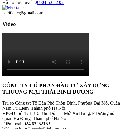
Hỗ trợ trực tuyến 2
0904 52 52 92
pacific.ict@gmail.com
Video
CÔNG TY CỔ PHẦN ĐẦU TƯ XÂY DỰNG
THƯƠNG MẠI THÁI BÌNH DƯƠNG
Trụ sở Công ty: Tổ Dân Phố Thôn Đình, Phường Đại Mỗ, Quận
Nam Từ Liêm, Thành phố Hà Nội
VPGD: Số 45 LK 6 Khu Đô Thị Mới An Hưng, P Dương nội ,
Quận Hà Đông, Thành phố Hà Nội
Điện thoại: 024.63252153
Website: http://pcccthaibinhduong.vn