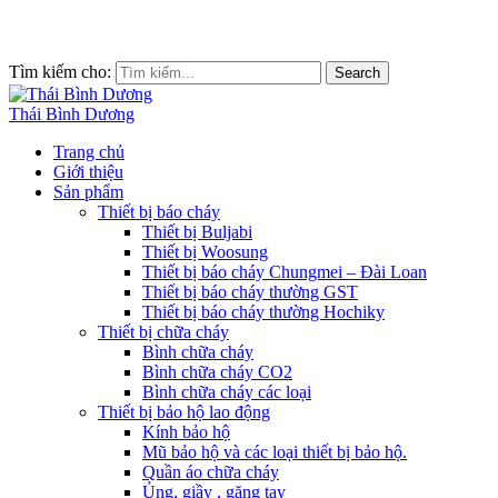
Tìm kiếm cho:
Search
Thái Bình Dương
Trang chủ
Giới thiệu
Sản phẩm
Thiết bị báo cháy
Thiết bị Buljabi
Thiết bị Woosung
Thiết bị báo cháy Chungmei – Đài Loan
Thiết bị báo cháy thường GST
Thiết bị báo cháy thường Hochiky
Thiết bị chữa cháy
Bình chữa cháy
Bình chữa cháy CO2
Bình chữa cháy các loại
Thiết bị bảo hộ lao động
Kính bảo hộ
Mũ bảo hộ và các loại thiết bị bảo hộ.
Quần áo chữa cháy
Ủng, giầy , găng tay