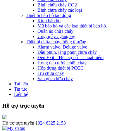
Bình chữa cháy CO2
Bình chữa cháy các loại
Thiết bị bảo hộ lao động
Kính bảo hộ
Mũ bảo hộ và các loại thiết bị bảo hộ.
Quần áo chữa cháy
Ủng, giầy , găng tay
Thiết bị chữa cháy thông thường
Alarm valve, Deluge valve
Đầu phun, lăng phun chữa cháy
Đèn Exit – Đèn sự cố – Thoát hiểm
Họng tiếp nước chữa cháy
Hộp đựng thiết bị PCCC
Trụ chữa cháy
Van góc chữa cháy
Tài liệu
Tin tức
Liên hệ
Hỗ trợ trực tuyến
Hỗ trợ trực tuyến 1
024 6325 2153