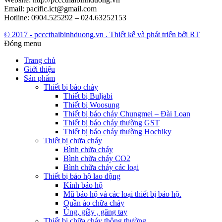
Email: pacific.ict@gmail.com
Hotline: 0904.525292 – 024.63252153
© 2017 - pcccthaibinhduong.vn . Thiết kế và phát triển bởi RT
Đóng menu
Trang chủ
Giới thiệu
Sản phẩm
Thiết bị báo cháy
Thiết bị Buljabi
Thiết bị Woosung
Thiết bị báo cháy Chungmei – Đài Loan
Thiết bị báo cháy thường GST
Thiết bị báo cháy thường Hochiky
Thiết bị chữa cháy
Bình chữa cháy
Bình chữa cháy CO2
Bình chữa cháy các loại
Thiết bị bảo hộ lao động
Kính bảo hộ
Mũ bảo hộ và các loại thiết bị bảo hộ.
Quần áo chữa cháy
Ủng, giầy , găng tay
Thiết bị chữa cháy thông thường