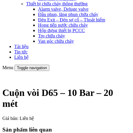
Thiết bị chữa cháy thông thường
Alarm valve, Deluge valve
Đầu phun, lăng phun chữa cháy
Đèn Exit – Đèn sự cố – Thoát hiểm
Họng tiếp nước chữa cháy
Hộp đựng thiết bị PCCC
Trụ chữa cháy
Van góc chữa cháy
Tài liệu
Tin tức
Liên hệ
Menu
Toggle navigation
Cuộn vòi D65 – 10 Bar – 20
mét
Giá bán:
Liên hệ
Sản phẩm liên quan