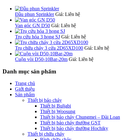
Đầu phun Sprinkler
Giá: Liên hệ
Van góc GN D50
Giá: Liên hệ
Trụ cứu hỏa 3 họng SJ
Giá: Liên hệ
Trụ chữa cháy 3 cửa 2D65XD100
Giá: Liên hệ
Cuộn vòi D50-10Bar-20m
Giá: Liên hệ
Danh mục sản phẩm
Trang chủ
Giới thiệu
Sản phẩm
Thiết bị báo cháy
Thiết bị Buljabi
Thiết bị Woosung
Thiết bị báo cháy Chungmei – Đài Loan
Thiết bị báo cháy thường GST
Thiết bị báo cháy thường Hochiky
Thiết bị chữa cháy
Bình chữa cháy