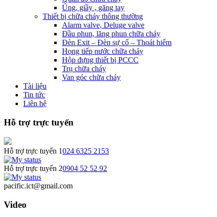
Ủng, giầy , găng tay
Thiết bị chữa cháy thông thường
Alarm valve, Deluge valve
Đầu phun, lăng phun chữa cháy
Đèn Exit – Đèn sự cố – Thoát hiểm
Họng tiếp nước chữa cháy
Hộp đựng thiết bị PCCC
Trụ chữa cháy
Van góc chữa cháy
Tài liệu
Tin tức
Liên hệ
Hỗ trợ trực tuyến
Hỗ trợ trực tuyến 1
024 6325 2153
Hỗ trợ trực tuyến 2
0904 52 52 92
pacific.ict@gmail.com
Video