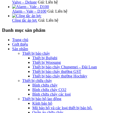
Valve – Deluge
Giá: Liên hệ
Alarm – Vale – D100
Giá: Liên hệ
Công tắc áp lực
Giá: Liên hệ
Danh mục sản phẩm
Trang chủ
Giới thiệu
Sản phẩm
Thiết bị báo cháy
Thiết bị Buljabi
Thiết bị Woosung
Thiết bị báo cháy Chungmei – Đài Loan
Thiết bị báo cháy thường GST
Thiết bị báo cháy thường Hochiky
Thiết bị chữa cháy
Bình chữa cháy
Bình chữa cháy CO2
Bình chữa cháy các loại
Thiết bị bảo hộ lao động
Kính bảo hộ
Mũ bảo hộ và các loại thiết bị bảo hộ.
Quần áo chữa cháy