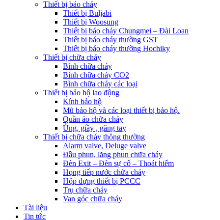
Thiết bị báo cháy
Thiết bị Buljabi
Thiết bị Woosung
Thiết bị báo cháy Chungmei – Đài Loan
Thiết bị báo cháy thường GST
Thiết bị báo cháy thường Hochiky
Thiết bị chữa cháy
Bình chữa cháy
Bình chữa cháy CO2
Bình chữa cháy các loại
Thiết bị bảo hộ lao động
Kính bảo hộ
Mũ bảo hộ và các loại thiết bị bảo hộ.
Quần áo chữa cháy
Ủng, giầy , găng tay
Thiết bị chữa cháy thông thường
Alarm valve, Deluge valve
Đầu phun, lăng phun chữa cháy
Đèn Exit – Đèn sự cố – Thoát hiểm
Họng tiếp nước chữa cháy
Hộp đựng thiết bị PCCC
Trụ chữa cháy
Van góc chữa cháy
Tài liệu
Tin tức