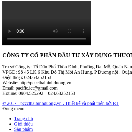
CÔNG TY CỔ PHẦN ĐẦU TƯ XÂY DỰNG THƯƠ
Trụ sở Công ty: Tổ Dân Phố Thôn Đình, Phường Đại Mỗ, Quận Na
VPGD: Số 45 LK 6 Khu Đô Thị Mới An Hưng, P Dương nội , Quận
Điện thoại: 024.63252153
Website: http://pcccthaibinhduong.vn
Email: pacific.ict@gmail.com
Hotline: 0904.525292 – 024.63252153
© 2017 - pcccthaibinhduong.vn . Thiết kế và phát triển bởi RT
Đóng menu
Trang chủ
Giới thiệu
Sản phẩm