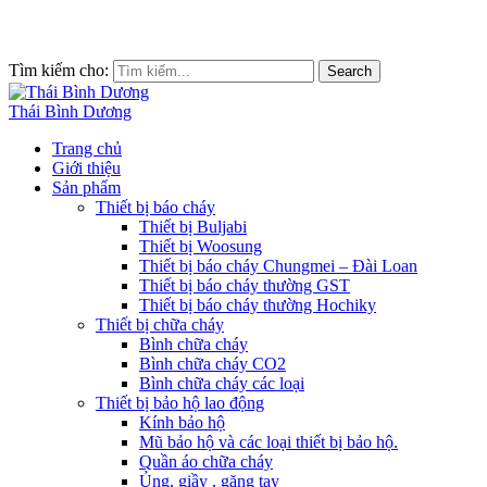
Tìm kiếm cho:
Search
Thái Bình Dương
Trang chủ
Giới thiệu
Sản phẩm
Thiết bị báo cháy
Thiết bị Buljabi
Thiết bị Woosung
Thiết bị báo cháy Chungmei – Đài Loan
Thiết bị báo cháy thường GST
Thiết bị báo cháy thường Hochiky
Thiết bị chữa cháy
Bình chữa cháy
Bình chữa cháy CO2
Bình chữa cháy các loại
Thiết bị bảo hộ lao động
Kính bảo hộ
Mũ bảo hộ và các loại thiết bị bảo hộ.
Quần áo chữa cháy
Ủng, giầy , găng tay