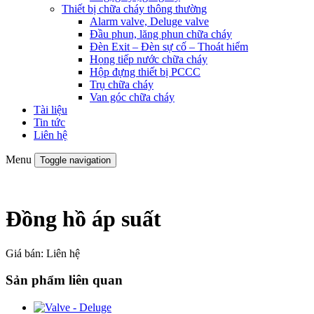
Thiết bị chữa cháy thông thường
Alarm valve, Deluge valve
Đầu phun, lăng phun chữa cháy
Đèn Exit – Đèn sự cố – Thoát hiểm
Họng tiếp nước chữa cháy
Hộp đựng thiết bị PCCC
Trụ chữa cháy
Van góc chữa cháy
Tài liệu
Tin tức
Liên hệ
Menu
Toggle navigation
Đồng hồ áp suất
Giá bán:
Liên hệ
Sản phẩm liên quan